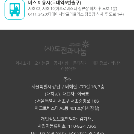
버스 이용시(교대역6번출구)
서초 02, 서초 10(아크로비스타 정류장 하차 후 도보 1분)
0411, 3420(디에이치반포라클라스 정류장 하차 후 도보 1분)
회사소개
오시는길
공지사항
문의하기
개인정보처리방침
이용약관
주소
: 서울특별시 강남구 테헤란로70길 16, 7층
(대치동) , 대표자 : 이금룡
: 서울특별시 서초구 서초중앙로 188
아크로비스타 AL동 401호(이사장실)
개인정보보호책임자 : 김기태 ,
사업자등록번호 : 110-82-17366
TEL : 02-558-5875 , FAX : 02-558-5876