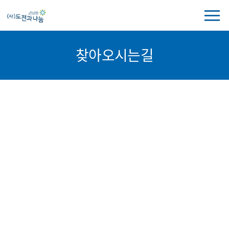
전
체
메
뉴
찾아오시는길
보
기