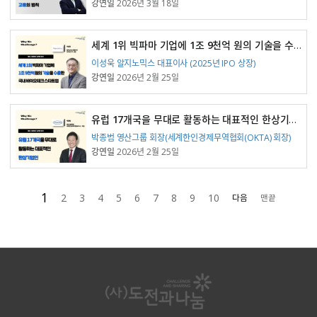
강연일
2026년 3월 18일
세계 1위 빅파마 기업에 1조 9천억 원의 기술을 수출한 국내 바이오테크 스타트업
강연자
이성욱 알지노믹스 대표이사 (2025년 IPO 상장)
강연일
2026년 2월 25일
유럽 17개국을 무대로 활동하는 대표적인 한상기업인
강연자
박종범 영산그룹 회장(세계한인경제무역협회(OKTA) 회장)
강연일
2026년 2월 25일
1
2
3
4
5
6
7
8
9
10
다음
맨끝