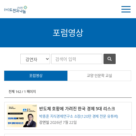
전
체
메
뉴
포럼영상
보
기
포
게
검
검
럼
시
색
색
영
물
대
어
상
검
상
포럼영상
교양 인문학 교실
목
색
록
전체 162 / 1 페이지
반도체 호황에 가려진 한국 경제 5대 리스크
강연자
박종훈 지식경제연구소 소장(120만 경제 전문 유튜버)
강연일
2026년 7월 22일