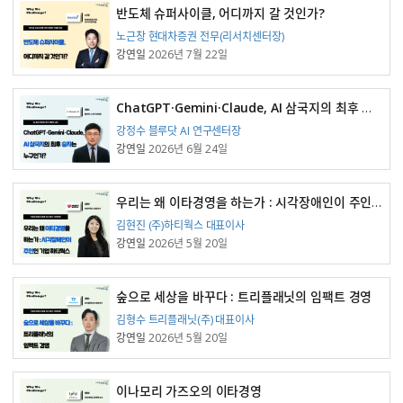
반도체 슈퍼사이클, 어디까지 갈 것인가?
강연자
노근창 현대차증권 전무(리서치센터장)
강연일
2026년 7월 22일
ChatGPT·Gemini·Claude, AI 삼국지의 최후 승자는 누구인가?
강연자
강정수 블루닷 AI 연구센터장
강연일
2026년 6월 24일
우리는 왜 이타경영을 하는가 : 시각장애인이 주인인 기업 하티웍스
강연자
김현진 (주)하티웍스 대표이사
강연일
2026년 5월 20일
숲으로 세상을 바꾸다 : 트리플래닛의 임팩트 경영
강연자
김형수 트리플래닛(주) 대표이사
강연일
2026년 5월 20일
이나모리 가즈오의 이타경영