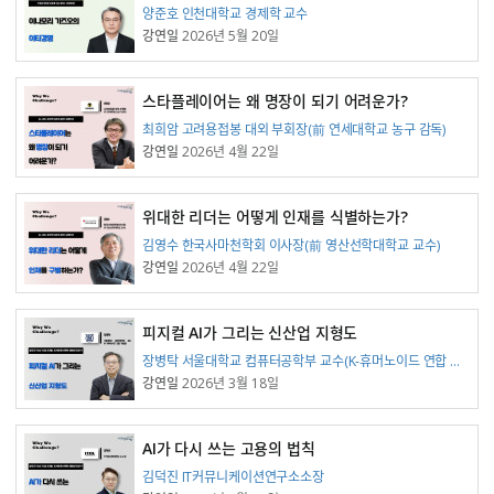
강연자
양준호 인천대학교 경제학 교수
강연일
2026년 5월 20일
스타플레이어는 왜 명장이 되기 어려운가?
강연자
최희암 고려용접봉 대외 부회장(前 연세대학교 농구 감독)
강연일
2026년 4월 22일
위대한 리더는 어떻게 인재를 식별하는가?
강연자
김영수 한국사마천학회 이사장(前 영산선학대학교 교수)
강연일
2026년 4월 22일
피지컬 AI가 그리는 신산업 지형도
강연자
장병탁 서울대학교 컴퓨터공학부 교수(K-휴머노이드 연합 위원장)
강연일
2026년 3월 18일
AI가 다시 쓰는 고용의 법칙
강연자
김덕진 IT커뮤니케이션연구소소장