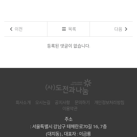
이전
목록
다음
댓
글
등록된 댓글이 없습니다.
목
록
회사소개
오시는길
공지사항
문의하기
개인정보처리방침
이용약관
주소
: 서울특별시 강남구 테헤란로70길 16, 7층
(대치동) , 대표자 : 이금룡