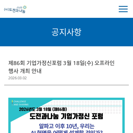
전
체
메
뉴
공지사항
보
기
공
제86회 기업가정신포럼 3월 18일(수) 오프라인
지
행사 개최 안내
사
2026.03.02
항