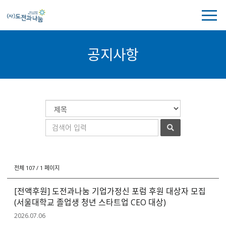
전
체
메
뉴
공지사항
보
기
공
게
검
지
시
색
검
사
물
대
색
항
검
상
어
색
전체 107 / 1 페이지
[전액후원] 도전과나눔 기업가정신 포럼 후원 대상자 모집
(서울대학교 졸업생 청년 스타트업 CEO 대상)
2026.07.06