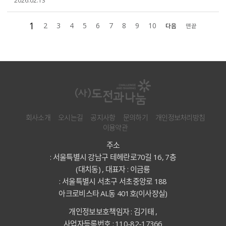
2026.02.13
1
2
3
4
5
6
7
8
9
10
다음
맨끝
회사소개
오시는길
공지사항
문의하기
개인정보처리방침
이용약관
주소
: 서울특별시 강남구 테헤란로70길 16, 7층
(대치동) , 대표자 : 이금룡
: 서울특별시 서초구 서초중앙로 188
아크로비스타 AL동 401호(이사장실)
개인정보보호책임자 : 김기태 ,
사업자등록번호 : 110-82-17366