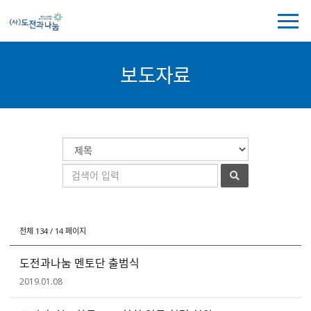
전
체
메
뉴
보도자료
보
기
보
게
검
도
시
색
검
자
물
대
색
료
검
상
어
색
전체 134 / 14 페이지
도전과나눔 멘토단 출범식
2019.01.08