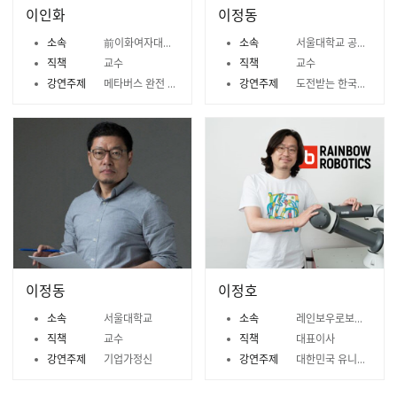
이인화
이정동
소속
前이화여자대학교 융합콘텐츠학과
소속
서울대학교 공학전문대학원
직책
교수
직책
교수
강연주제
메타버스 완전 정복
강연주제
도전받는 한국경제, 위기를 기회로
이정동
이정호
소속
서울대학교
소속
레인보우로보틱스
직책
교수
직책
대표이사
강연주제
기업가정신
강연주제
대한민국 유니콘 기업을 만나다