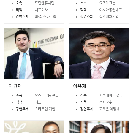
소속
드림엔퓨쳐랩스 (前엔비디아 코리아 지사장)
소속
요즈마그룹
직책
대표이사
직책
아시아총괄대표
강연주제
미·중 스타트업 전쟁
강연주제
중소벤처기업의 성장 전략과 과제
이원재
이유재
소속
요즈마그룹 한국지사
소속
서울대학교 경영대학
직책
대표
직책
석좌교수
강연주제
스타트업 기업가정신
강연주제
고객은 어떻게 탄생하나?