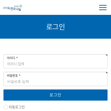
전
체
메
뉴
로그인
보
기
로
회
아이디
그
원
인
로
그
비밀번호
인
자동로그인