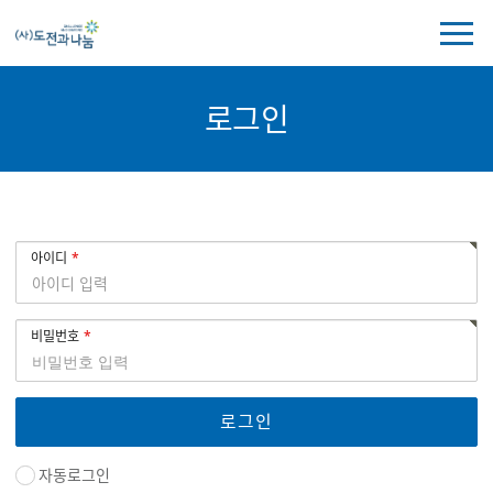
전
체
메
뉴
로그인
보
기
로
회
아이디
그
원
인
로
그
비밀번호
인
자동로그인