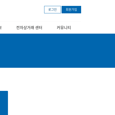
로그인
회원가입
보
전자상거래 센터
커뮤니티
개
센터소개
공지사항
장
교육 안내 포스터
보도자료
교육영상
문의하기
아마존 무료등록
안내