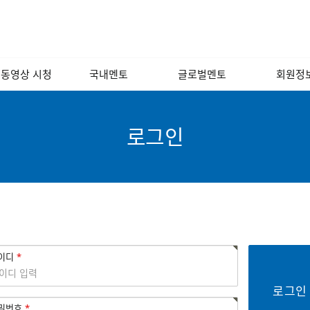
 동영상 시청
국내멘토
글로벌멘토
회원정
 포럼 영상
경영/인사/연사/
해외
회원소
노무
 인문학 교실
국내
회원광
로그인
소프트웨어/인터넷/
모바일
기술개발/디자인/
벤처캐피털
금융/회계/세무
법률/특허/법무
이디
마케팅/홍보/언론
제조/유통/서비스
밀번호