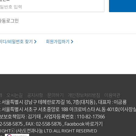
자동로그인
이디/비밀번호 찾기
회원가입하기
개
오시는길
공지사항
문의하기
개인정보처리방침
이용약관
: 서울특별시 강남구 테헤란로70길 16, 7층(대치동) , 대표자 : 이금룡
: 서울특별시 서초구 서초중앙로 188 아크로비스타 AL동 401호(이사장실
보호책임자 : 김기태 , 사업자등록번호 : 110-82-17366
02-558-5875 , FAX : 02-558-5876 ,
Facebook 바로가기
IGHTⓒ (사)도전과나눔 LTD. ALL RIGHT RESERVED