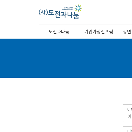
메
도전과나눔
기업가정신포럼
강연
인
메
이사장 인사말
역대강연자
정기
뉴
이사장 동정
포럼소개
교양
비전과 목표
포럼일정
연혁
당월포럼신청
조직도
포럼사진/
스케치영상
찾아오시는길
강연자 발표자료
로
회
아
그
원
인
로
그
비
인