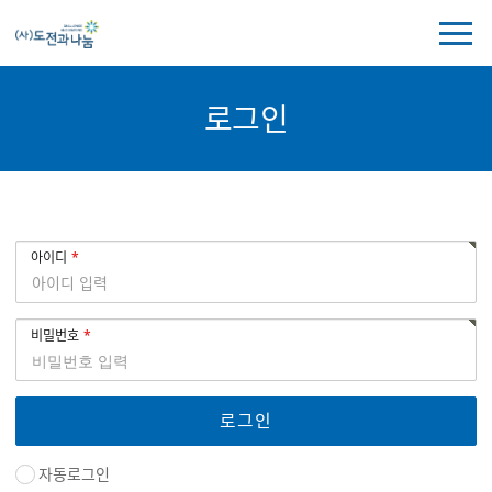
전
체
메
뉴
로그인
보
기
로
회
아이디
그
원
인
로
그
비밀번호
인
자동로그인