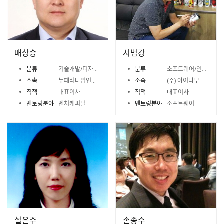
배상승
서범강
분류
기술개발/디자인/벤처캐피털
분류
소프트웨어/인터넷/모바일
소속
뉴패러다임인베스트먼트 (주)
소속
(주) 아이나무
직책
대표이사
직책
대표이사
멘토링분야
벤처캐피털
멘토링분야
소프트웨어
설은주
손종수