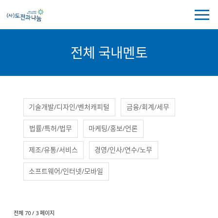
전
체
메
뉴
전체 국내멘토
보
기
국
국
기술개발/디자인/벤처캐피털
금융/회계/세무
내
내
멘
멘
법률/특허/법무
마케팅/홍보/언론
토
토
분
류
제조/유통/서비스
경영/인사/연수/노무
소프트웨어/인터넷/모바일
전체 70 / 3 페이지