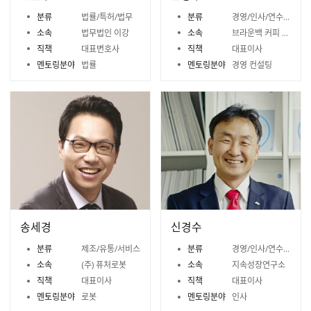
분류
법률/특허/법무
분류
경영/인사/연수/노무
소속
법무법인 이강
소속
브라운백 커피 주식회사
직책
대표변호사
직책
대표이사
멘토링분야
법률
멘토링분야
경영 컨설팅
송세경
신경수
분류
제조/유통/서비스
분류
경영/인사/연수/노무
소속
(주) 퓨처로봇
소속
지속성장연구소
직책
대표이사
직책
대표이사
멘토링분야
로봇
멘토링분야
인사