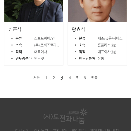
신훈식
왕효석
분류
소프트웨어/인터넷/모바일
분류
제조/유통/서비스
소속
(주) 포비즈코리아
소속
홈플러스(前)
직책
대표이사
직책
대표이사(前)
멘토링분야
인터넷
멘토링분야
유통
3
1
2
4
5
6
처음
맨끝
회사소개
오시는길
공지사항
문의하기
개인정보처리방침