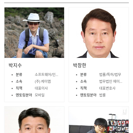
박지수
박창한
분류
소프트웨어/인터넷/모바일
분류
법률/특허/법무
소속
(주) 케이앱
소속
법무법인 에이프로
직책
대표이사
직책
대표변호사
멘토링분야
모바일
멘토링분야
법률