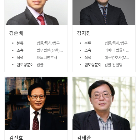
김준배
김지진
분류
법률/특허/법무
분류
법률/특허/법무
소속
법무법인(유한) 대륙아주
소속
리버티 법률사무소(The Liberty)
직책
파트너변호사
직책
대표변호사(Managing Partner)
멘토링분야
법률
멘토링분야
법률 컨설팅
김진효
김태완