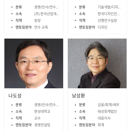
분류
경영/인사/연수/노무
분류
기술개발/디자인/벤처캐피털
소속
(주) 한국산업개발훈련원
소속
한국디자인진흥원
직책
원장
직책
선행연구실장
멘토링분야
연수 교육
멘토링분야
디자인
나도성
남상환
분류
경영/인사/연수/노무
분류
금융/회계/세무
소속
한성대학교
소속
태성회계법인
직책
교수
직책
대표이사
멘토링분야
경영컨설팅
멘토링분야
회계