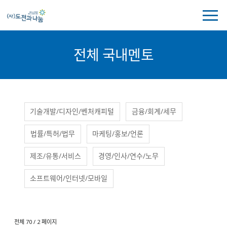
전
체
메
뉴
전체 국내멘토
보
기
국
국
기술개발/디자인/벤처캐피털
금융/회계/세무
내
내
멘
멘
법률/특허/법무
마케팅/홍보/언론
토
토
분
류
제조/유통/서비스
경영/인사/연수/노무
소프트웨어/인터넷/모바일
전체 70 / 2 페이지