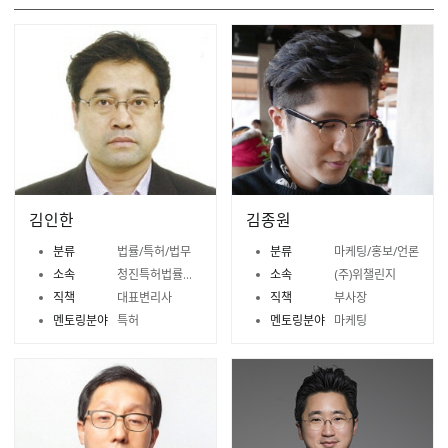
김인한
김종원
분류
법률/특허/법무
분류
마케팅/홍보/언론
소속
청진특허법률사무소
소속
(주)위챌린지
직책
대표변리사
직책
부사장
멘토링분야
특허
멘토링분야
마케팅