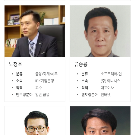
노정호
류승룡
분류
금융/회계/세무
분류
소프트웨어/인터넷/모바일
소속
IBK기업은행
소속
(주) 이니시스
직책
교수
직책
대표이사
멘토링분야
일반 금융
멘토링분야
인터넷