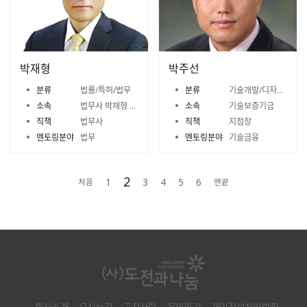
박재형
박주선
분류
법률/특허/법무
분류
기술개발/디자인/벤처캐피털
소속
법무사 박재형 사무소
소속
기술보증기금
직책
법무사
직책
지점장
멘토링분야
법무
멘토링분야
기술금융
2
1
3
4
5
6
처음
맨끝
회사소개
오시는길
공지사항
문의하기
개인정보처리방침