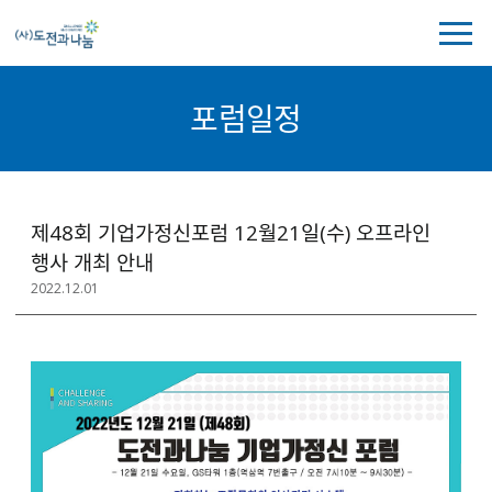
전
체
메
뉴
포럼일정
보
기
포
제48회 기업가정신포럼 12월21일(수) 오프라인
럼
행사 개최 안내
일
2022.12.01
정