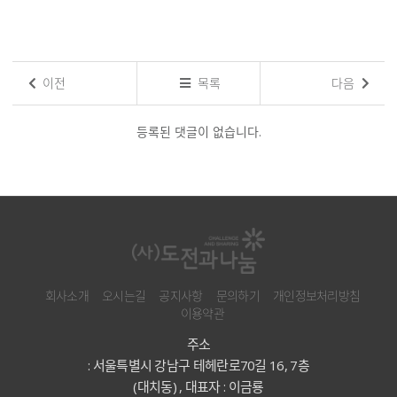
이전
목록
다음
댓
글
등록된 댓글이 없습니다.
목
록
회사소개
오시는길
공지사항
문의하기
개인정보처리방침
이용약관
주소
: 서울특별시 강남구 테헤란로70길 16, 7층
(대치동) , 대표자 : 이금룡